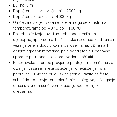
Duljina: 3 m
Dopuštena izravna vlačna sila: 2000 kg
Dopuštena zatezna sila: 4000 kg
Omče za dizanje i vezanje tereta mogu se koristiti na
temperaturama od -40 °C do + 100 °C
Potrebno je izbjegavati uporabu pod kemijskim
utjecajima, npr. kiselina ili lužina! Ukoliko omče za dizanje i
vezanje tereta dođu u kontakt s kiselinama, lužinama ili
drugim agresivnim tvarima, prije skladištenja ili ponovne
uporabe potrebno ih je isprati vodom i očistiti.
Nakon svake uporabe provjerite postoje li na omčama za
dizanje i vezanje tereta oštećenja i onečišćenja i ista
popravite ili uklonite prije uskladištenja. Pazite na čisto,
suho i dobro provjetreno okruženje. Izbjegavajte izlaganje
omča izravnom sunčevom zračenju kao i kemijskim
utjecajima.