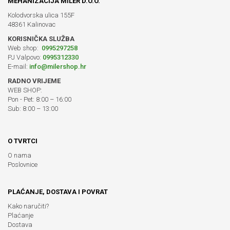
MEHANIZACIJA MILER D.O.O.
Kolodvorska ulica 155F
48361 Kalinovac
KORISNIČKA SLUŽBA
Web shop:
0995297258
PJ Valpovo:
0995312330
E-mail:
info@milershop.hr
RADNO VRIJEME
WEB SHOP:
Pon - Pet: 8:00 – 16:00
Sub: 8:00 – 13:00
O TVRTCI
O nama
Poslovnice
PLAĆANJE, DOSTAVA I POVRAT
Kako naručiti?
Plaćanje
Dostava