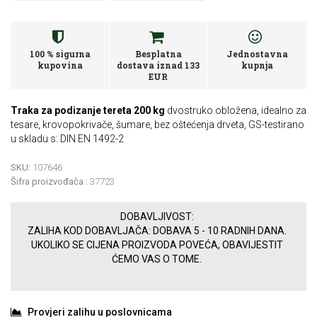
100 % sigurna
Besplatna
Jednostavna
kupovina
dostava iznad 133
kupnja
EUR
Traka za podizanje tereta 200 kg
dvostruko obložena, idealno za
tesare, krovopokrivače, šumare, bez oštećenja drveta, GS-testirano
u skladu s: DIN EN 1492-2
SKU:
107646
Šifra proizvođača :
37723
DOBAVLJIVOST:
ZALIHA KOD DOBAVLJAČA: DOBAVA 5 - 10 RADNIH DANA.
UKOLIKO SE CIJENA PROIZVODA POVEĆA, OBAVIJESTIT
ĆEMO VAS O TOME.
Provjeri zalihu u poslovnicama