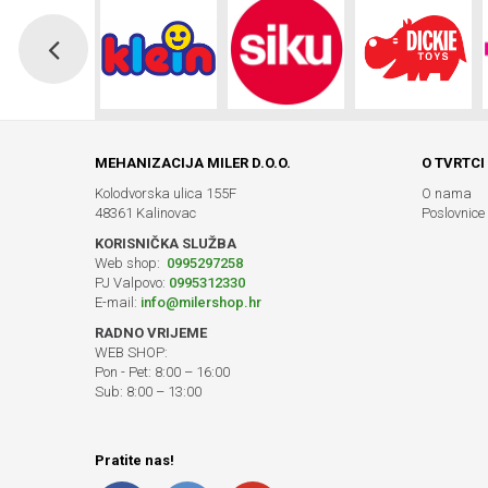
MEHANIZACIJA MILER D.O.O.
O TVRTCI
Kolodvorska ulica 155F
O nama
48361 Kalinovac
Poslovnice
KORISNIČKA SLUŽBA
Web shop:
0995297258
PJ Valpovo:
0995312330
E-mail:
info@milershop.hr
RADNO VRIJEME
WEB SHOP:
Pon - Pet: 8:00 – 16:00
Sub: 8:00 – 13:00
Pratite nas!