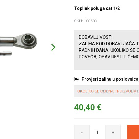
Toplink poluga cat 1/2
SKU:
108503
DOBAVLJIVOST:
ZALIHA KOD DOBAVLJAČA: D
RADNIH DANA. UKOLIKO SE 
POVEĆA, OBAVIJESTIT ĆEMO
Provjeri zalihu u poslovnic
UKOLIKO SE CIJENA PROIZVODA P
40,40 €
-
+