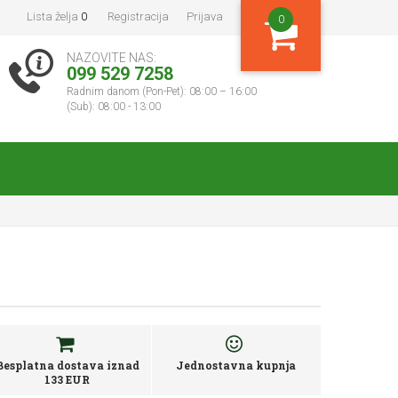
Lista želja
0
Registracija
Prijava
0
NAZOVITE NAS:
099 529 7258
Radnim danom (Pon-Pet): 08:00 – 16:00
(Sub): 08:00 - 13:00
Besplatna dostava iznad
Jednostavna kupnja
133 EUR