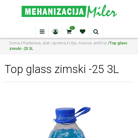
0
Doma
/
Radionica, alat i oprema
/
Ulja, maziva, antifrizi
/
Top glass
zimski -25 3L
Top glass zimski -25 3L