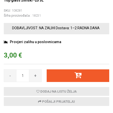
Top glass zimski -25 3L
SKU:
108281
Šifra proizvođača :
18231
DOBAVLJIVOST:
NA ZALIHI
Dostava:
1–2 RADNA DANA
Provjeri zalihu u poslovnicama
3,00 €
-
+
DODAJ NA LISTU ŽELJA
POŠALJI PRIJATELJU