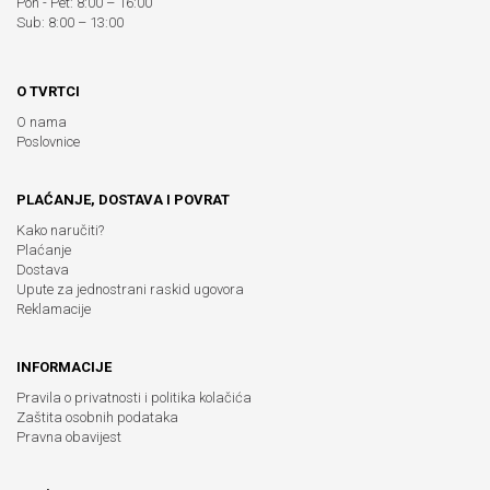
Pon - Pet: 8:00 – 16:00
Sub: 8:00 – 13:00
O TVRTCI
O nama
Poslovnice
PLAĆANJE, DOSTAVA I POVRAT
Kako naručiti?
Plaćanje
Dostava
Upute za jednostrani raskid ugovora
Reklamacije
INFORMACIJE
Pravila o privatnosti i politika kolačića
Zaštita osobnih podataka
Pravna obavijest