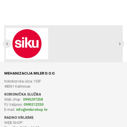
MEHANIZACIJA MILER D.O.O.
Kolodvorska ulica 155F
48361 Kalinovac
KORISNIČKA SLUŽBA
Web shop:
0995297258
PJ Valpovo:
0995312330
E-mail:
info@milershop.hr
RADNO VRIJEME
WEB SHOP: