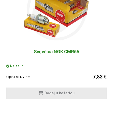
Sviječica NGK CMR6A
Na zalihi
7,83 €
Cijena s PDV-om
Dodaj u košaricu