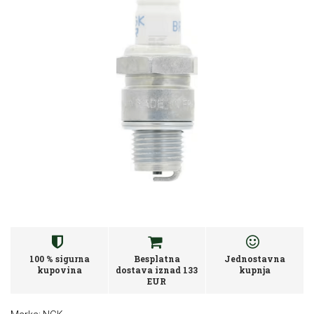
100 % sigurna
Besplatna
Jednostavna
kupovina
dostava iznad 133
kupnja
EUR