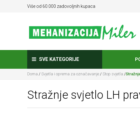
Više od 60.000 zadovoljnih kupaca
SVE KATEGORIJE
P
Doma
/
Svjetla i oprema za označavanje
/
Stop svjetla
/
Stražnj
Stražnje svjetlo LH pr