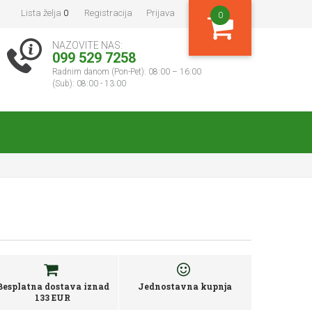
Lista želja
0
Registracija
Prijava
0
NAZOVITE NAS:
099 529 7258
Radnim danom (Pon-Pet): 08:00 – 16:00
(Sub): 08:00 - 13:00
Besplatna dostava iznad
Jednostavna kupnja
133 EUR