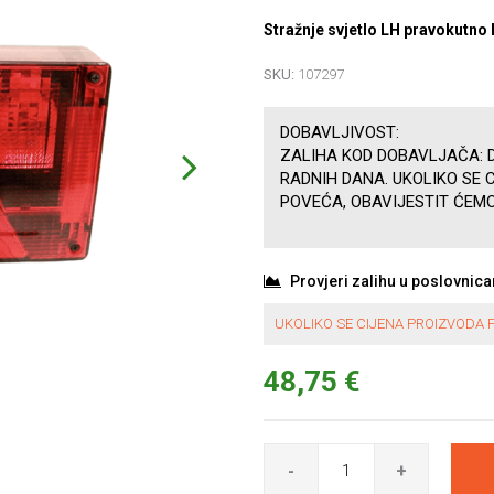
Stražnje svjetlo LH pravokutno 
SKU:
107297
DOBAVLJIVOST:
ZALIHA KOD DOBAVLJAČA: D
RADNIH DANA. UKOLIKO SE 
POVEĆA, OBAVIJESTIT ĆEMO
Provjeri zalihu u poslovnic
UKOLIKO SE CIJENA PROIZVODA P
48,75 €
-
+