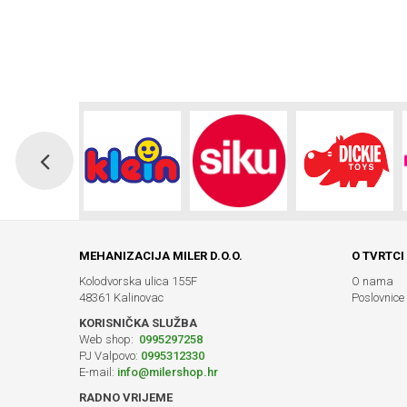
MEHANIZACIJA MILER D.O.O.
O TVRTCI
Kolodvorska ulica 155F
O nama
48361 Kalinovac
Poslovnice
KORISNIČKA SLUŽBA
Web shop:
0995297258
PJ Valpovo:
0995312330
E-mail:
info@milershop.hr
RADNO VRIJEME