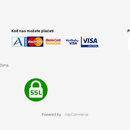
Kod nas možete plaćati:
P
ržana.
Powered by
nopCommerce