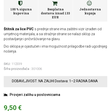
100 % sigurna
Besplatna
Jednostavna
kupovina
dostava iznad 133
kupnja
EUR
Štitnik za lice PVC
s prednje strane ima zaštitni vizir izrađen od
umjetnog materijala, a sa stražnje strane se nalazi sklop za
postavljanje i pričvršćivanje na glavu.
Dio sklopa je ojastučen i ima mogućnost prilagodbe radi ugodnijeg
nošenja.
SKU:
112339
Šifra proizvođača :
301006
DOBAVLJIVOST:
NA ZALIHI
Dostava:
1–2 RADNA DANA
Provjeri zalihu u poslovnicama
9,50 €