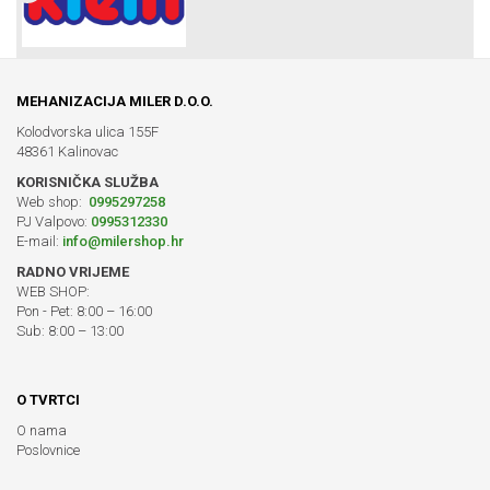
MEHANIZACIJA MILER D.O.O.
Kolodvorska ulica 155F
48361 Kalinovac
KORISNIČKA SLUŽBA
Web shop:
0995297258
PJ Valpovo:
0995312330
E-mail:
info@milershop.hr
RADNO VRIJEME
WEB SHOP:
Pon - Pet: 8:00 – 16:00
Sub: 8:00 – 13:00
O TVRTCI
O nama
Poslovnice