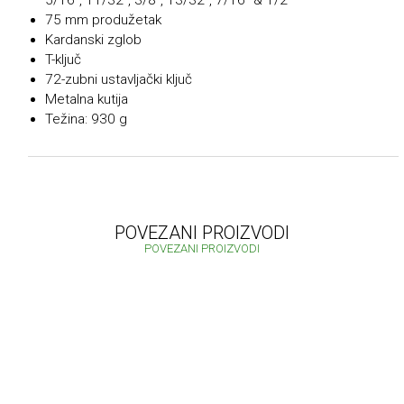
5/16″, 11/32″, 3/8″, 13/32″, 7/16″ & 1/2″
75 mm produžetak
Kardanski zglob
T-ključ
72-zubni ustavljački ključ
Metalna kutija
Težina: 930 g
POVEZANI PROIZVODI
POVEZANI PROIZVODI