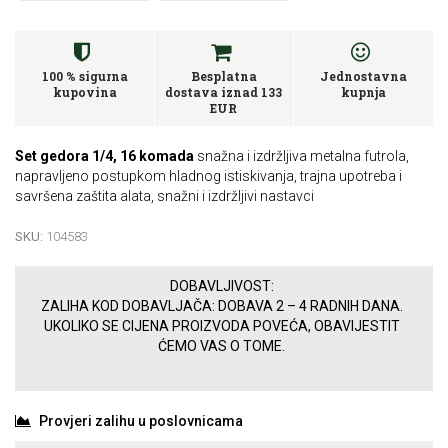
100 % sigurna
Besplatna
Jednostavna
kupovina
dostava iznad 133
kupnja
EUR
Set gedora 1/4, 16 komada
snažna i izdržljiva metalna futrola,
napravljeno postupkom hladnog istiskivanja, trajna upotreba i
savršena zaštita alata, snažni i izdržljivi nastavci
SKU:
104583
DOBAVLJIVOST:
ZALIHA KOD DOBAVLJAČA: DOBAVA 2 – 4 RADNIH DANA.
UKOLIKO SE CIJENA PROIZVODA POVEĆA, OBAVIJESTIT
ĆEMO VAS O TOME.
Provjeri zalihu u poslovnicama