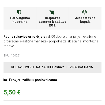
100 % sigurna
Besplatna
Jednostavna
kupovina
dostava iznad 133
kupnja
EUR
Radne rukavice crno-bijele
vel. 09 dobro prianjanje, fleksibilne,
prozračne, elastična manžeta - pogodne za skladišne i montažne
radove
SKU:
104251
DOBAVLJIVOST:
NA ZALIHI
Dostava:
1–2 RADNA DANA
Provjeri zalihu u poslovnicama
5,50 €