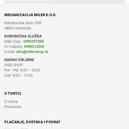
MEHANIZACIJA MILER D.O.O.
Kolodvorska ulica 155F
48361 Kalinovac
KORISNIČKA SLUŽBA
Web shop:
0995297258
PJ Valpovo:
0995312330
E-mail:
info@milershop.hr
RADNO VRIJEME
WEB SHOP:
Pon - Pet: 8:00 – 16:00
Sub: 8:00 – 13:00
O TVRTCI
O nama
Poslovnice
PLAĆANJE, DOSTAVA I POVRAT