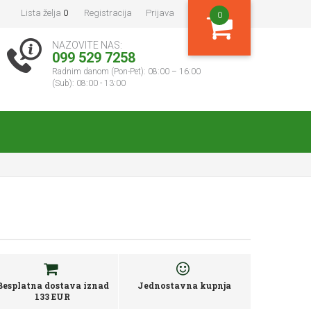
Lista želja
0
Registracija
Prijava
0
NAZOVITE NAS:
099 529 7258
Radnim danom (Pon-Pet): 08:00 – 16:00
(Sub): 08:00 - 13:00
Besplatna dostava iznad
Jednostavna kupnja
133 EUR