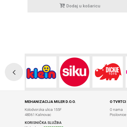
Dodaj u košaricu
MEHANIZACIJA MILER D.O.O.
O TVRTCI
Kolodvorska ulica 155F
O nama
48361 Kalinovac
Poslovnice
KORISNIČKA SLUŽBA