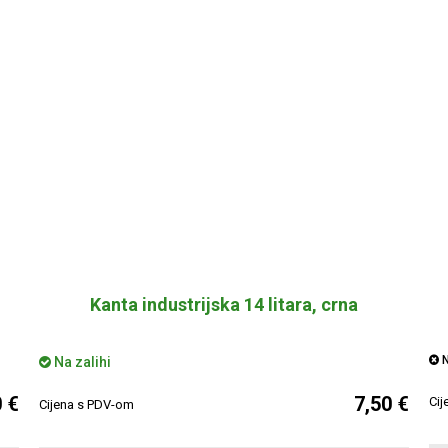
Kanta industrijska 14 litara, crna
N
Na zalihi
0 €
7,50 €
Cij
Cijena s PDV-om