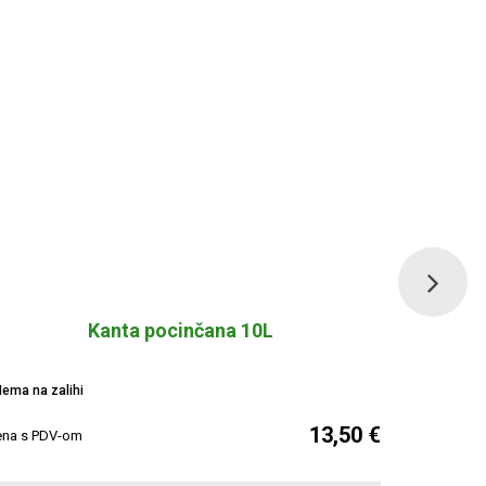
Kanta pocinčana 10L
ema na zalihi
Nema na za
13,50 €
ena s PDV-om
Cijena s PDV