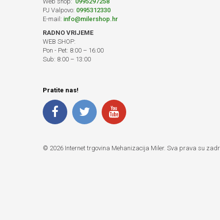
Web shop:
0995297258
PJ Valpovo:
0995312330
E-mail:
info@milershop.hr
RADNO VRIJEME
WEB SHOP:
Pon - Pet: 8:00 – 16:00
Sub: 8:00 – 13:00
Pratite nas!
© 2026 Internet trgovina Mehanizacija Miler. Sva prava su zad