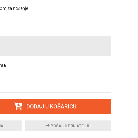
om za nošenje
ama
DODAJ U KOŠARICU
JA
POŠALJI PRIJATELJU