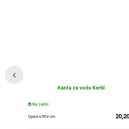
Kanta za vodu Kerbl
Na zalihi
6,90 €
20,2
Cijena s PDV-om