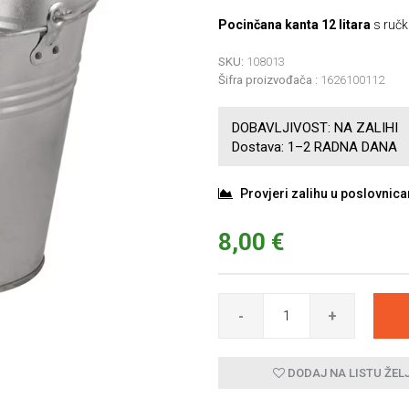
Pocinčana kanta 12 litara
s ručk
SKU:
108013
Šifra proizvođača :
1626100112
DOBAVLJIVOST:
NA ZALIHI
Dostava:
1–2 RADNA DANA
Provjeri zalihu u poslovnic
8,00 €
-
+
DODAJ NA LISTU ŽEL