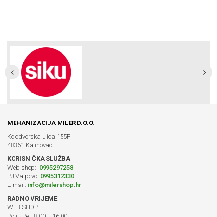
MEHANIZACIJA MILER D.O.O.
Kolodvorska ulica 155F
48361 Kalinovac
KORISNIČKA SLUŽBA
Web shop:
0995297258
PJ Valpovo:
0995312330
E-mail:
info@milershop.hr
RADNO VRIJEME
WEB SHOP:
Pon - Pet: 8:00 – 16:00