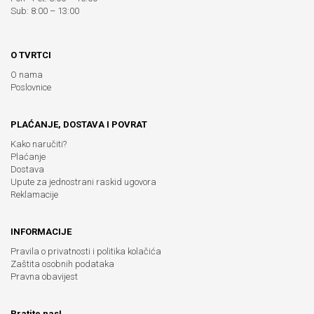
Sub: 8:00 – 13:00
O TVRTCI
O nama
Poslovnice
PLAĆANJE, DOSTAVA I POVRAT
Kako naručiti?
Plaćanje
Dostava
Upute za jednostrani raskid ugovora
Reklamacije
INFORMACIJE
Pravila o privatnosti i politika kolačića
Zaštita osobnih podataka
Pravna obavijest
Pratite nas!