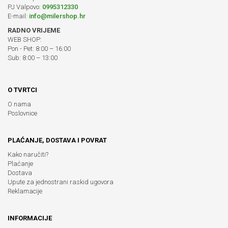
PJ Valpovo:
0995312330
E-mail:
info@milershop.hr
RADNO VRIJEME
WEB SHOP:
Pon - Pet: 8:00 – 16:00
Sub: 8:00 – 13:00
O TVRTCI
O nama
Poslovnice
PLAĆANJE, DOSTAVA I POVRAT
Kako naručiti?
Plaćanje
Dostava
Upute za jednostrani raskid ugovora
Reklamacije
INFORMACIJE