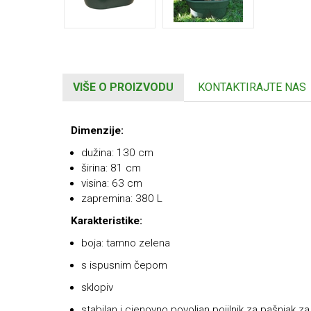
VIŠE O PROIZVODU
KONTAKTIRAJTE NAS
Dimenzije:
dužina: 130 cm
širina: 81 cm
visina: 63 cm
zapremina: 380 L
Karakteristike:
boja: tamno zelena
s ispusnim čepom
sklopiv
stabilan i cjenovno povoljan pojilnik za pašnjak z