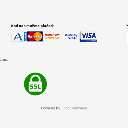
Kod nas možete plaćati:
P
ržana.
Powered by
nopCommerce