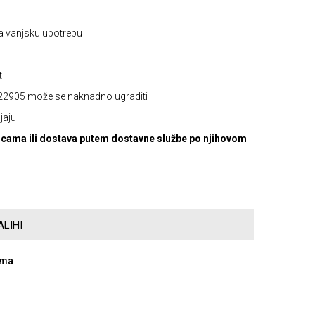
 za vanjsku upotrebu
t
 222905 može se naknadno ugraditi
jaju
cama ili dostava putem dostavne službe po njihovom
LIHI
ama