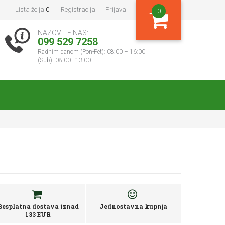
Lista želja
0
Registracija
Prijava
0
NAZOVITE NAS:
099 529 7258
Radnim danom (Pon-Pet): 08:00 – 16:00
(Sub): 08:00 - 13:00
Besplatna dostava iznad
Jednostavna kupnja
133 EUR