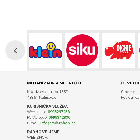
MEHANIZACIJA MILER D.O.O.
O TVRTCI
Kolodvorska ulica 155F
O nama
48361 Kalinovac
Poslovnice
KORISNIČKA SLUŽBA
Web shop:
0995297258
PJ Valpovo:
0995312330
E-mail:
info@milershop.hr
RADNO VRIJEME
WEB SHOP: