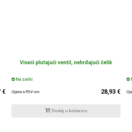
Viseći plutajući ventil, nehrđajući čelik
Na zalihi
N
 €
28,93 €
Cijena s PDV-om
Cij
Dodaj u košaricu