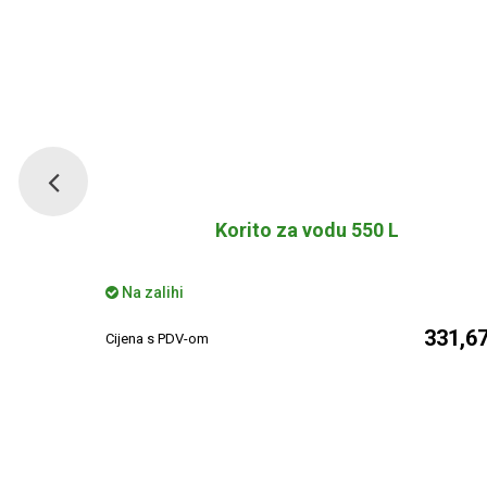
Korito za vodu 550 L
Na zalihi
135,00 €
331,67
Cijena s PDV-om