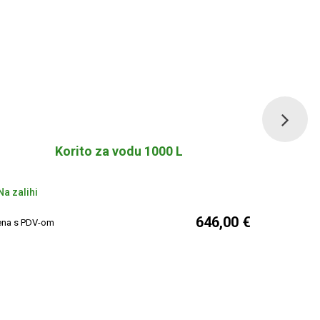
Korito za vodu 1000 L
Nema na za
a zalihi
646,00 €
Cijena s PDV
ena s PDV-om