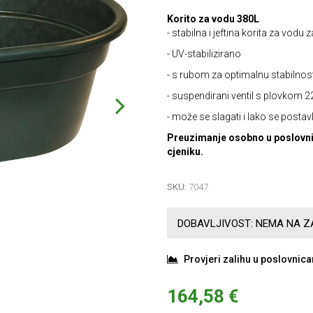
Korito za vodu 380L
- stabilna i jeftina korita za vodu
- UV-stabilizirano
- s rubom za optimalnu stabilnos
- suspendirani ventil s plovkom
- može se slagati i lako se postavl
Preuzimanje osobno u poslovni
cjeniku.
SKU:
7047
DOBAVLJIVOST:
NEMA NA ZA
Provjeri zalihu u poslovnic
164,58 €