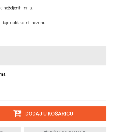
od neželjenih mrlja.
 daje oblik kombinezonu.
ama
DODAJ U KOŠARICU