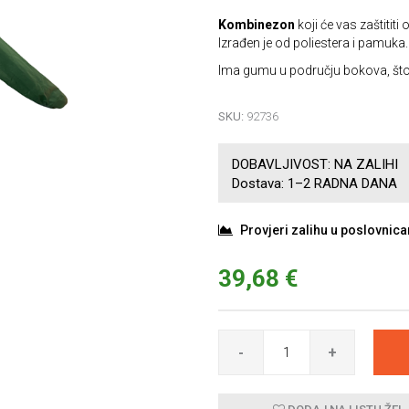
Kombinezon
koji će vas zaštititi 
Izrađen je od poliestera i pamuka.
Ima gumu u području bokova, što
SKU:
92736
DOBAVLJIVOST:
NA ZALIHI
Dostava:
1–2 RADNA DANA
Provjeri zalihu u poslovnic
39,68 €
-
+