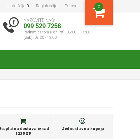
Lista želja
0
Registracija
Prijava
0
NAZOVITE NAS:
099 529 7258
Radnim danom (Pon-Pet): 08:00 – 16:00
(Sub): 08:00 - 13:00
Besplatna dostava iznad
Jednostavna kupnja
133 EUR