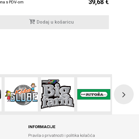
39,68 €
Cijena s PDV
ena s PDV-om
Dodaj u košaricu
INFORMACIJE
Pravila o privatnosti i politika kolačića