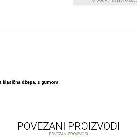
DODAJ NA LISTU ŽEL
a klasična džepa, s gumom.
POVEZANI PROIZVODI
POVEZANI PROIZVODI