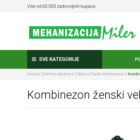
Više od 60.000 zadovoljnih kupaca
SVE KATEGORIJE
P
Doma
/
Zaštitna oprema
/
Odjeća
/
Radni kombinezoni
/
Kombin
Kombinezon ženski vel