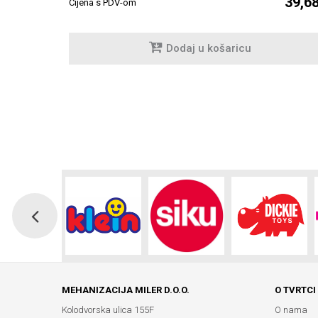
39,68 €
39,6
Cijena s PDV-om
Dodaj u košaricu
MEHANIZACIJA MILER D.O.O.
O TVRTCI
Kolodvorska ulica 155F
O nama