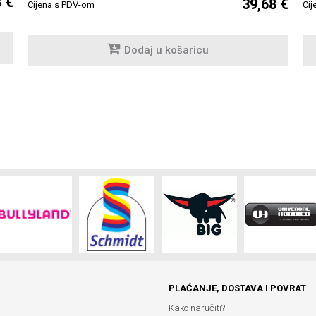
8 €
39,68 €
Cijena s PDV-om
Cij
Dodaj u košaricu
PLAĆANJE, DOSTAVA I POVRAT
Kako naručiti?