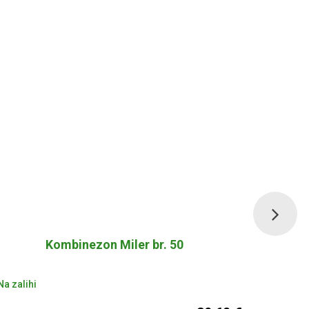
Kombinezon Miler br. 50
Nema na za
a zalihi