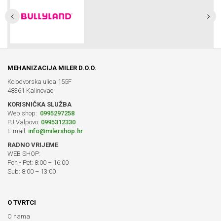
MEHANIZACIJA MILER D.O.O.
Kolodvorska ulica 155F
48361 Kalinovac
KORISNIČKA SLUŽBA
Web shop:
0995297258
PJ Valpovo:
0995312330
E-mail:
info@milershop.hr
RADNO VRIJEME
WEB SHOP:
Pon - Pet: 8:00 – 16:00
Sub: 8:00 – 13:00
O TVRTCI
O nama