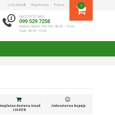
Lista želja
0
Registracija
Prijava
0
NAZOVITE NAS:
099 529 7258
Radnim danom (Pon-Pet): 08:00 – 16:00
(Sub): 08:00 - 13:00
Besplatna dostava iznad
Jednostavna kupnja
133 EUR