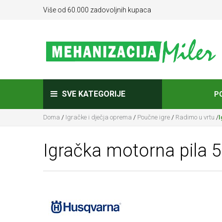
Više od 60.000 zadovoljnih kupaca
SVE KATEGORIJE
P
Doma
/
Igračke i dječja oprema
/
Poučne igre
/
Radimo u vrtu
/
I
Igračka motorna pila