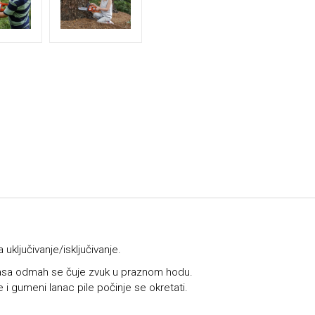
ključivanje/isključivanje.
asa
odmah se čuje zvuk u praznom hodu.
le i gumeni
lanac pile
počinje se okretati.