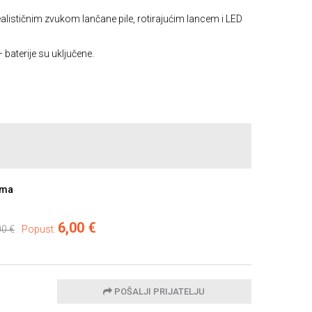
alističnim zvukom lančane pile, rotirajućim lancem i LED
– baterije su uključene.
ama
6,00 €
00 €
Popust:
POŠALJI PRIJATELJU