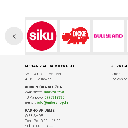
MEHANIZACIJA MILER D.O.O.
O TVRTCI
Kolodvorska ulica 155F
O nama
48361 Kalinovac
Poslovnice
KORISNIČKA SLUŽBA
Web shop:
0995297258
PJ Valpovo:
0995312330
E-mail:
info@milershop.hr
RADNO VRIJEME
WEB SHOP:
Pon - Pet: 8:00 – 16:00
Sub: 8:00 – 13:00