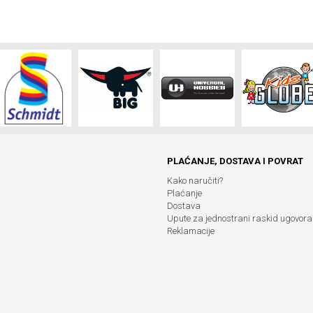
PLAĆANJE, DOSTAVA I POVRAT
Kako naručiti?
Plaćanje
Dostava
Upute za jednostrani raskid ugovora
Reklamacije