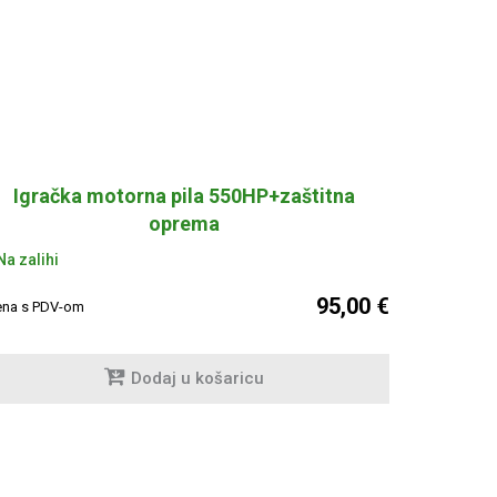
Igračka motorna pila 550HP+zaštitna
oprema
a zalihi
95,00 €
ena s PDV-om
Dodaj u košaricu