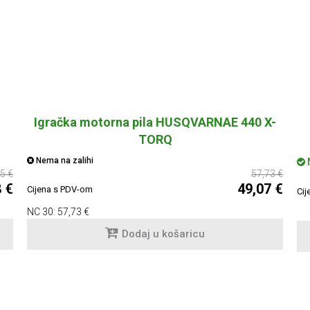
Igračka motorna pila HUSQVARNAE 440 X-
TORQ
Nema na zalihi
N
5 €
57,73 €
8 €
49,07 €
Cijena s PDV-om
Cij
NC 30:
57,73 €
Dodaj u košaricu