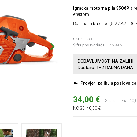
Igračka motorna pila 550XP
s re
efektom.
Radi na tri baterije 1,5 V AA / LR6 
SKU:
112688
Šifra proizvođača :
546280201
DOBAVLJIVOST:
NA ZALIHI
Dostava:
1–2 RADNA DANA
Provjeri zalihu u poslovnic
34,00 €
Stara cijena:
40,
NC 30:
40,00 €