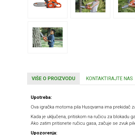
VIŠE O PROIZVODU
KONTAKTIRAJTE NAS
Upotreba:
Ova igračka motorna pila Husqvarna ima prekidač za u
Kada je uključena, pritiskom na
ručicu za blokadu g
Ako zatim pritisnete
ručicu gasa
, začuje se zvuk pi
Upozorenja: