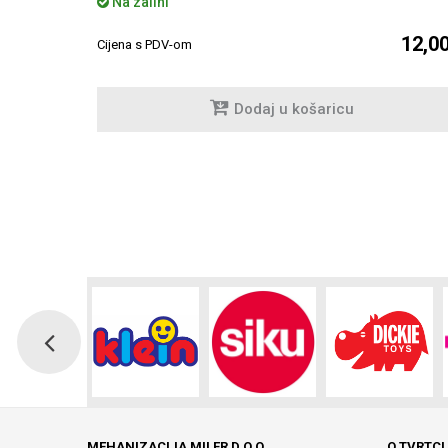
Na zalihi
14,50 €
12,0
Cijena s PDV-om
Dodaj u košaricu
MEHANIZACIJA MILER D.O.O.
O TVRTCI