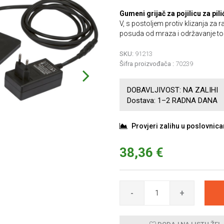
Gumeni grijač za pojilicu za pili
V, s postoljem protiv klizanja za r
posuda od mraza i održavanje top
SKU:
91213
Šifra proizvođača :
70239
DOBAVLJIVOST:
NA ZALIHI
Dostava:
1–2 RADNA DANA
Provjeri zalihu u poslovnic
38,36 €
-
+