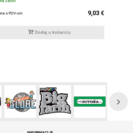
a zalihi
Na zalihi
9,03 €
ena s PDV-om
Cijena s PDV
Dodaj u košaricu
INFORMACIJE