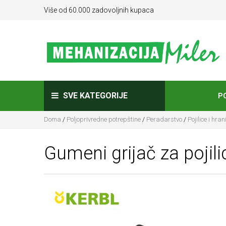
Više od 60.000 zadovoljnih kupaca
SVE KATEGORIJE
P
Doma
/
Poljoprivredne potrepštine
/
Peradarstvo
/
Pojilice i hrani
Gumeni grijač za pojili