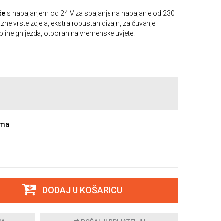
će
s napajanjem od 24 V za spajanje na napajanje od 230
azne vrste zdjela, ekstra robustan dizajn, za čuvanje
line gnijezda, otporan na vremenske uvjete.
ama
DODAJ U KOŠARICU