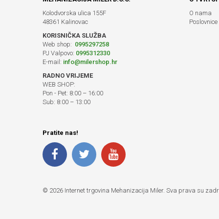
Kolodvorska ulica 155F
O nama
48361 Kalinovac
Poslovnice
KORISNIČKA SLUŽBA
Web shop:
0995297258
PJ Valpovo:
0995312330
E-mail:
info@milershop.hr
RADNO VRIJEME
WEB SHOP:
Pon - Pet: 8:00 – 16:00
Sub: 8:00 – 13:00
Pratite nas!
© 2026 Internet trgovina Mehanizacija Miler. Sva prava su zad