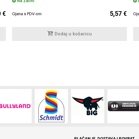
Na zalihi
N
0 €
5,57 €
Cijena s PDV-om
Cij
Dodaj u košaricu
PLAĆANJE, DOSTAVA I POVRAT