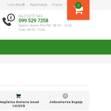
Lista želja
0
Registracija
Prijava
0
NAZOVITE NAS:
099 529 7258
Radnim danom (Pon-Pet): 08:00 – 16:00
(Sub): 08:00 - 13:00
Besplatna dostava iznad
Jednostavna kupnja
133 EUR