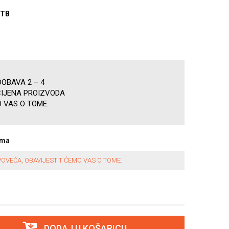
UTB
OBAVA 2 – 4
CIJENA PROIZVODA
 VAS O TOME.
ama
OVEĆA, OBAVIJESTIT ĆEMO VAS O TOME.
DODAJ U KOŠARICU