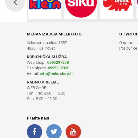
MEHANIZACIJA MILER D.O.O.
O TVRTCI
Kolodvorska ulica 155F
O nama
48361 Kalinovac
Poslovnice
KORISNIČKA SLUŽBA
Web shop:
0995297258
PJ Valpovo:
0995312330
E-mail:
info@milershop.hr
RADNO VRIJEME
WEB SHOP:
Pon - Pet: 8:00 – 16:00
Sub: 8:00 – 13:00
Pratite nas!