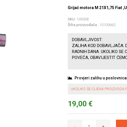
Grijač motora M 21X1,75 Fiat ,
SKU:
105038
Šifra proizvođača :
10100662
DOBAVLJIVOST:
ZALIHA KOD DOBAVLJAČA: D
RADNIH DANA. UKOLIKO SE 
POVEĆA, OBAVIJESTIT ĆEMO
Provjeri zalihu u poslovnic
UKOLIKO SE CIJENA PROIZVODA P
19,00 €
-
+