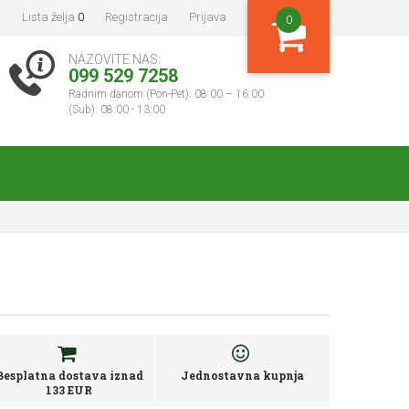
Lista želja
0
Registracija
Prijava
0
NAZOVITE NAS:
099 529 7258
Radnim danom (Pon-Pet): 08:00 – 16:00
(Sub): 08:00 - 13:00
Besplatna dostava iznad
Jednostavna kupnja
133 EUR