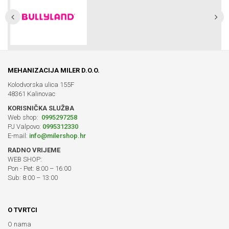
MEHANIZACIJA MILER D.O.O.
Kolodvorska ulica 155F
48361 Kalinovac
KORISNIČKA SLUŽBA
Web shop:
0995297258
PJ Valpovo:
0995312330
E-mail:
info@milershop.hr
RADNO VRIJEME
WEB SHOP:
Pon - Pet: 8:00 – 16:00
Sub: 8:00 – 13:00
O TVRTCI
O nama