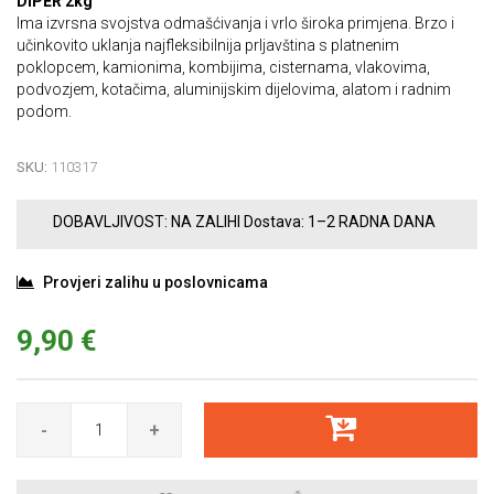
DIPER 2kg
Ima izvrsna svojstva odmašćivanja i vrlo široka primjena. Brzo i
učinkovito uklanja najfleksibilnija prljavština s platnenim
poklopcem, kamionima, kombijima, cisternama, vlakovima,
podvozjem, kotačima, aluminijskim dijelovima, alatom i radnim
podom.
SKU:
110317
DOBAVLJIVOST:
NA ZALIHI
Dostava:
1–2 RADNA DANA
Provjeri zalihu u poslovnicama
9,90 €
-
+