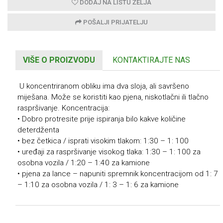
DODAJ NA LISTU ŽELJA
POŠALJI PRIJATELJU
VIŠE O PROIZVODU
KONTAKTIRAJTE NAS
U koncentriranom obliku ima dva sloja, ali savršeno
miješana. Može se koristiti kao pjena, niskotlačni ili tlačno
raspršivanje. Koncentracija:
• Dobro protresite prije ispiranja bilo kakve količine
deterdženta
• bez četkica / isprati visokim tlakom: 1:30 – 1: 100
• uređaji za raspršivanje visokog tlaka: 1:30 – 1: 100 za
osobna vozila / 1:20 – 1:40 za kamione
• pjena za lance – napuniti spremnik koncentracijom od 1: 7
– 1:10 za osobna vozila / 1: 3 – 1: 6 za kamione