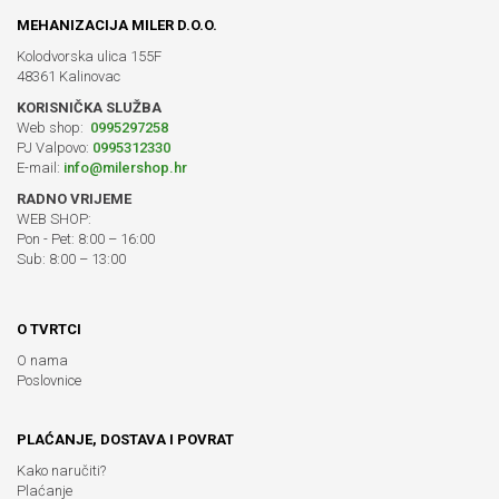
MEHANIZACIJA MILER D.O.O.
Kolodvorska ulica 155F
48361 Kalinovac
KORISNIČKA SLUŽBA
Web shop:
0995297258
PJ Valpovo:
0995312330
E-mail:
info@milershop.hr
RADNO VRIJEME
WEB SHOP:
Pon - Pet: 8:00 – 16:00
Sub: 8:00 – 13:00
O TVRTCI
O nama
Poslovnice
PLAĆANJE, DOSTAVA I POVRAT
Kako naručiti?
Plaćanje