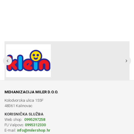
MEHANIZACIJA MILER D.O.O.
Kolodvorska ulica 155F
48361 Kalinovac
KORISNIČKA SLUŽBA
Web shop:
0995297258
PJ Valpovo:
0995312330
E-mail:
info@milershop.hr