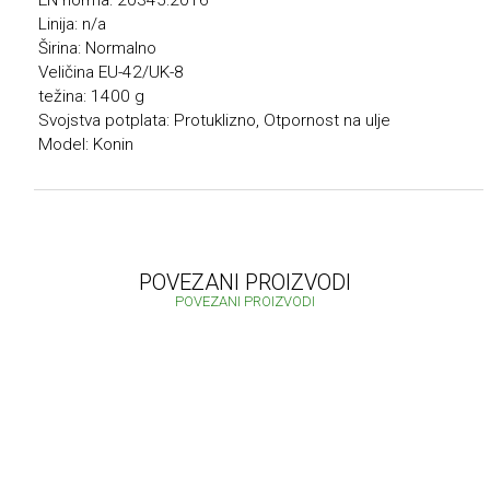
EN norma: 20345:2016
Linija: n/a
Širina: Normalno
Veličina EU-42/UK-8
težina: 1400 g
Svojstva potplata: Protuklizno, Otpornost na ulje
Model: Konin
POVEZANI PROIZVODI
POVEZANI PROIZVODI