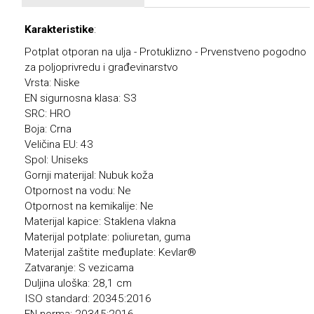
Karakteristike
:
Potplat otporan na ulja - Protuklizno - Prvenstveno pogodno
za poljoprivredu i građevinarstvo
Vrsta: Niske
EN sigurnosna klasa: S3
SRC: HRO
Boja: Crna
Veličina EU: 43
Spol: Uniseks
Gornji materijal: Nubuk koža
Otpornost na vodu: Ne
Otpornost na kemikalije: Ne
Materijal kapice: Staklena vlakna
Materijal potplate: poliuretan, guma
Materijal zaštite međuplate: Kevlar®
Zatvaranje: S vezicama
Duljina uloška: 28,1 cm
ISO standard: 20345:2016