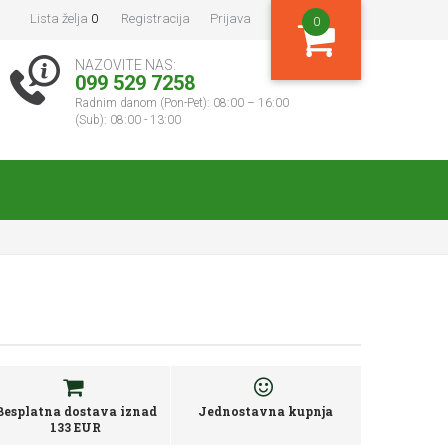
Lista želja
0
Registracija
Prijava
0
NAZOVITE NAS:
099 529 7258
Radnim danom (Pon-Pet): 08:00 – 16:00
(Sub): 08:00 - 13:00
Besplatna dostava iznad
Jednostavna kupnja
133 EUR