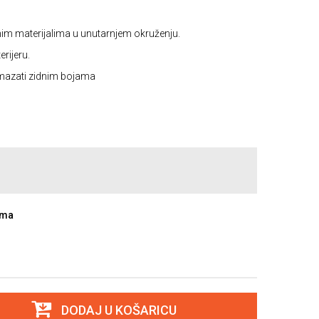
znim materijalima u unutarnjem okruženju.
erijeru.
emazati zidnim bojama
ama
DODAJ U KOŠARICU