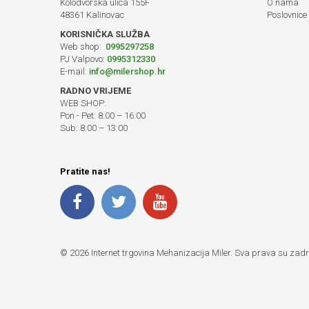
Kolodvorska ulica 155F
O nama
48361 Kalinovac
Poslovnice
KORISNIČKA SLUŽBA
Web shop:
0995297258
PJ Valpovo:
0995312330
E-mail:
info@milershop.hr
RADNO VRIJEME
WEB SHOP:
Pon - Pet: 8:00 – 16:00
Sub: 8:00 – 13:00
Pratite nas!
© 2026 Internet trgovina Mehanizacija Miler. Sva prava su zad