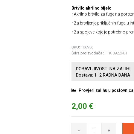
Brtvilo akrilno bijelo
• Akrilno brtvilo za fuge na poro
• Za brtvljenje priključnih fuga u int
• Za spojeve koje je potrebno pr
SKU:
106956
Šifra proizvođača :
TTK 8922901
DOBAVLJIVOST:
NA ZALIHI
Dostava:
1–2 RADNA DANA
Provjeri zalihu u poslovnic
2,00 €
-
+