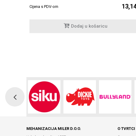
13,1
Cijena s PDV-om
Dodaj u košaricu
MEHANIZACIJA MILER D.O.O.
O TVRTCI