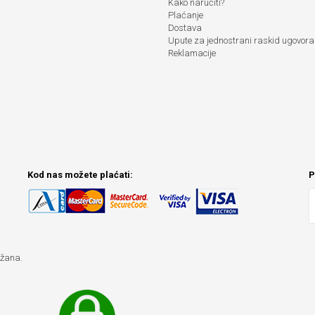
Kako naručiti?
Plaćanje
Dostava
Upute za jednostrani raskid ugovora
Reklamacije
Kod nas možete plaćati:
P
ržana.