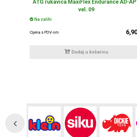
ATG rukavica MaxiFlex Endurance AD-AP
vel. 09
Na zalihi
6,9
Cijena s PDV-om
Dodaj u košaricu