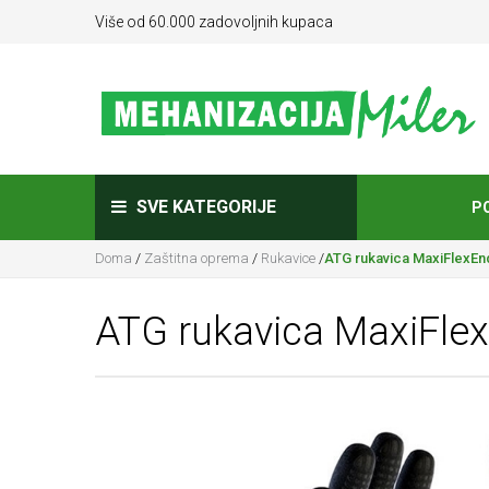
Više od 60.000 zadovoljnih kupaca
SVE KATEGORIJE
P
Doma
/
Zaštitna oprema
/
Rukavice
/
ATG rukavica MaxiFlexEn
ATG rukavica MaxiFlex