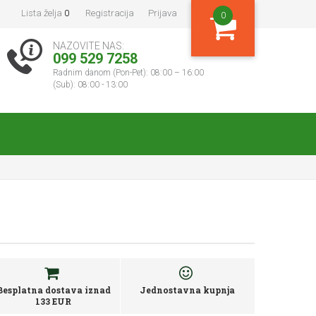
Lista želja
0
Registracija
Prijava
0
NAZOVITE NAS:
099 529 7258
Radnim danom (Pon-Pet): 08:00 – 16:00
(Sub): 08:00 - 13:00
Besplatna dostava iznad
Jednostavna kupnja
133 EUR