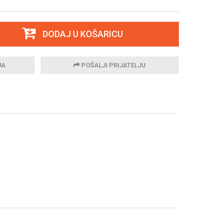
DODAJ U KOŠARICU
JA
POŠALJI PRIJATELJU