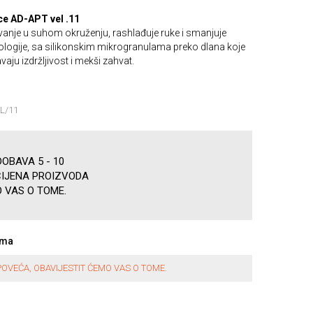
e AD-APT vel .11
anje u suhom okruženju, rashlađuje ruke i smanjuje
logije, sa silikonskim mikrogranulama preko dlana koje
ju izdržljivost i mekši zahvat.
BL/11
OBAVA 5 - 10
CIJENA PROIZVODA
 VAS O TOME.
ama
OVEĆA, OBAVIJESTIT ĆEMO VAS O TOME.