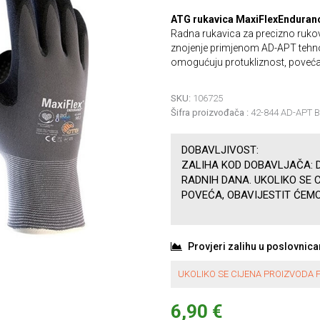
ATG rukavica MaxiFlexEnduranc
Radna rukavica za precizno rukov
znojenje primjenom AD-APT tehno
omogućuju protukliznost, povećava
SKU:
106725
Šifra proizvođača :
42-844 AD-APT 
DOBAVLJIVOST:
ZALIHA KOD DOBAVLJAČA: D
RADNIH DANA. UKOLIKO SE 
POVEĆA, OBAVIJESTIT ĆEMO
Provjeri zalihu u poslovnic
UKOLIKO SE CIJENA PROIZVODA P
6,90 €