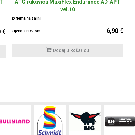
T
ATG rukavica MaxiFlex Endurance AD-APT
vel.10
Nema na zalihi
6,90 €
0 €
Cijena s PDV-om
Dodaj u košaricu